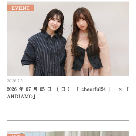
EVENT
2026.7.5
2026年07月05日（日）「cheerful24」 ×「
ANDIAMO」
...