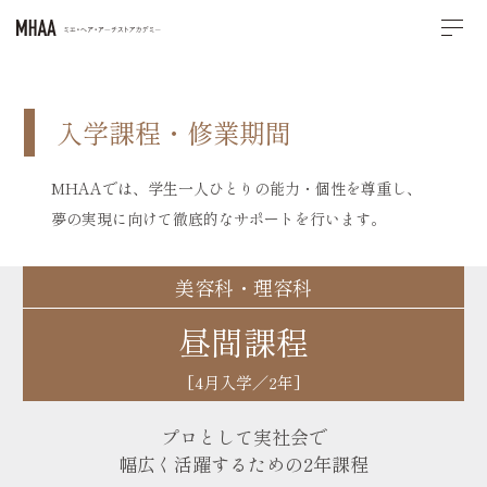
入学課程・修業期間
MHAAでは、学生一人ひとりの能力・個性を尊重し、
夢の実現に向けて徹底的なサポートを行います。
美容科・理容科
昼間課程
[4月入学／2年]
プロとして実社会で
幅広く活躍するための2年課程